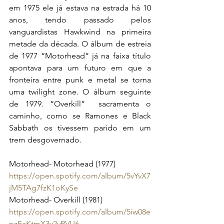
em 1975 ele já estava na estrada há 10 
anos, tendo passado pelos 
vanguardistas Hawkwind na primeira 
metade da década. O álbum de estreia 
de 1977 “Motorhead” já na faixa título 
apontava para um futuro em que a 
fronteira entre punk e metal se torna 
uma twilight zone. O álbum seguinte 
de 1979. “Overkill”  sacramenta o 
caminho, como se Ramones e Black 
Sabbath os tivessem parido em um 
trem desgovernado. 
Motorhead- Motorhead (1977)
https://open.spotify.com/album/5vYvX7
jM5TAg7fzK1oKySe
Motorhead- Overkill (1981)
https://open.spotify.com/album/5iw08e
pzFaKtmX3y2vRVU6