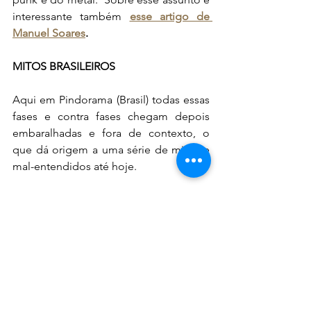
interessante também 
esse artigo de 
Manuel Soares
. 
MITOS BRASILEIROS
Aqui em Pindorama (Brasil) todas essas 
fases e contra fases chegam depois 
embaralhadas e fora de contexto, o 
que dá origem a uma série de mitos e 
mal-entendidos até hoje.
Por exemplo:
1) o fato de o metal tradicional (1968-
1974...) ainda ser popular quando o 
punk 77 se populariza aqui anos 80 
criam o mito e que o punk não 
influenciou o novo metal, que já existia 