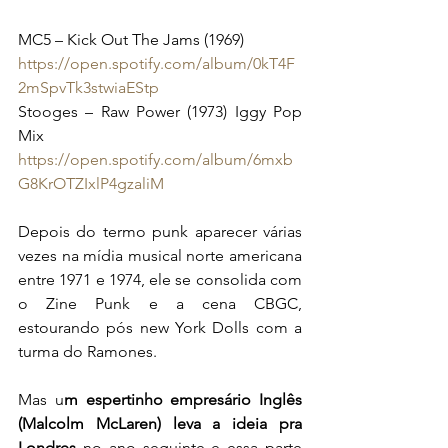
MC5 – Kick Out The Jams (1969) 
https://open.spotify.com/album/0kT4F
2mSpvTk3stwiaEStp
Stooges – Raw Power (1973) Iggy Pop 
Mix
https://open.spotify.com/album/6mxb
G8KrOTZIxlP4gzaliM
Depois do termo punk aparecer várias 
vezes na mídia musical norte americana 
entre 1971 e 1974, ele se consolida com 
o Zine Punk e a cena CBGC, 
estourando pós new York Dolls com a 
turma do Ramones.
Mas u
m espertinho empresário Inglês 
(Malcolm McLaren) leva a ideia pra 
Londres
 no ano seguinte e essa parte 