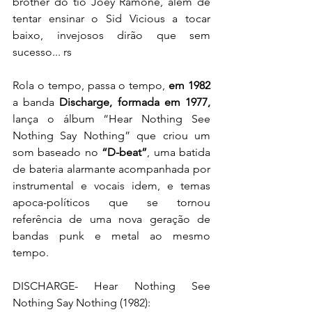
brother do tio Joey Ramone, além de 
tentar ensinar o Sid Vicious a tocar 
baixo, invejosos dirão que sem 
sucesso... rs
Rola o tempo, passa o tempo, 
em 1982
a banda 
Discharge, formada em 1977,
lança o álbum “Hear Nothing See 
Nothing Say Nothing” que criou um 
som baseado no
 “D-beat”
, uma batida 
de bateria alarmante acompanhada por 
instrumental e vocais idem, e temas 
apoca-políticos que se tornou 
referência de uma nova geração de 
bandas punk e metal ao mesmo 
tempo.  
DISCHARGE- Hear Nothing See 
Nothing Say Nothing (1982):