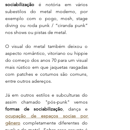
sociabilização 
é notória em vários 
subestilos do metal moderno, por 
exemplo com o pogo, mosh, stage 
diving ou roda punk / “ciranda punk”  
nos shows ou pistas de metal. 
O visual do metal também deixou o 
aspecto romântico, vitoriano ou hippie 
do começo dos anos 70 para um visual 
mais rústico em que jaquetas rasgadas 
com patches e coturnos são comuns, 
entre outros adereços.   
Já em outros estilos e subculturas do 
assim chamado "pós-punk" vemos 
formas de sociabilização
, dança e 
ocupação de espaços socias por 
gênero
 completamente diferentes do 
punk e do metal.  Sobre esse assunto é 