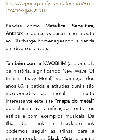
https://open.spotify.com/album/6WYcR
CX40Kfhjjeiy2S91P
Bandas como 
Metallica, Sepultura, 
Anthrax
 e outras pagaram seu tributo 
ao Discharge homenageando a banda 
em diversos covers.
Também com a NWOBHM
 (a pior sigla 
da história, significando New Wave Of 
British Heavy Metal) no começo dos 
anos 80, a batida e atitudes punks são 
incorporadas ao metal. É muito 
interessante este site 
"mapa do metal"
que ilustra as ramificações entre os 
estilos e com exemplos musicais. Da 
Ilha do Punk e Hardcore-Punk 
podemos seguir as trilhas para a 
primeira onda do 
Black Metal
 e para a 