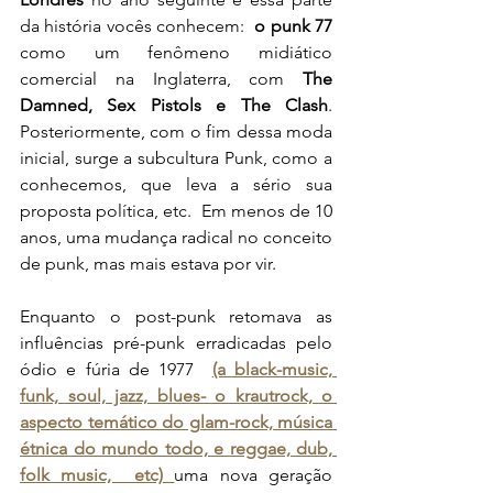
da história vocês conhecem: 
 o punk 77
como um fenômeno midiático 
comercial na Inglaterra, com 
The 
Damned, Sex Pistols e The Clash
. 
Posteriormente, com o fim dessa moda 
inicial, surge a subcultura Punk, como a 
conhecemos, que leva a sério sua 
proposta política, etc.  Em menos de 10 
anos, uma mudança radical no conceito 
de punk, mas mais estava por vir.
Enquanto o post-punk retomava as 
influências pré-punk erradicadas pelo 
ódio e fúria de 1977  
(a black-music, 
funk, soul, jazz, blues- o krautrock, o 
aspecto temático do glam-rock, música 
étnica do mundo todo, e reggae, dub, 
folk music,  etc) 
uma nova geração 