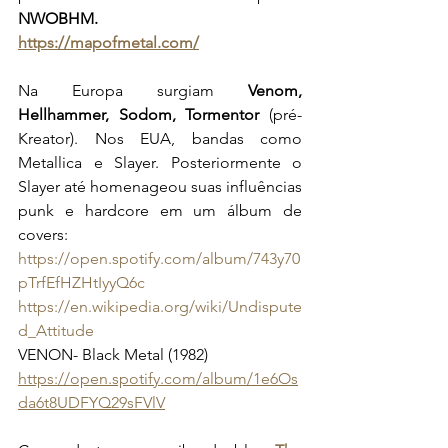
NWOBHM.
https://mapofmetal.com/
Na Europa surgiam 
Venom, 
Hellhammer, Sodom, Tormentor
 (pré-
Kreator). Nos EUA, bandas como 
Metallica e Slayer. Posteriormente o 
Slayer até homenageou suas influências 
punk e hardcore em um álbum de 
covers: 
https://open.spotify.com/album/743y70
pTrfEfHZHtIyyQ6c
https://en.wikipedia.org/wiki/Undispute
d_Attitude
VENON- Black Metal (1982)
https://open.spotify.com/album/1e6Os
da6t8UDFYQ29sFVlV