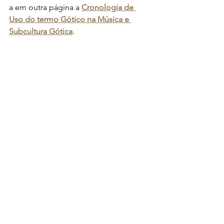
a em outra página a 
Cronologia de 
Uso do termo Gótico na Música e 
Subcultura Gótica
.