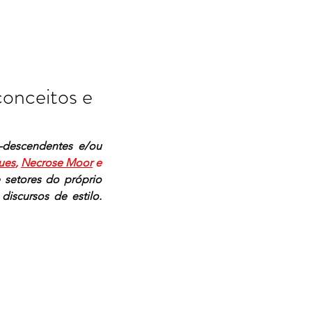
conceitos e
o-descendentes e/ou 
ues
, 
Necrose Moor
 e  
 setores do próprio 
scursos de estilo. 