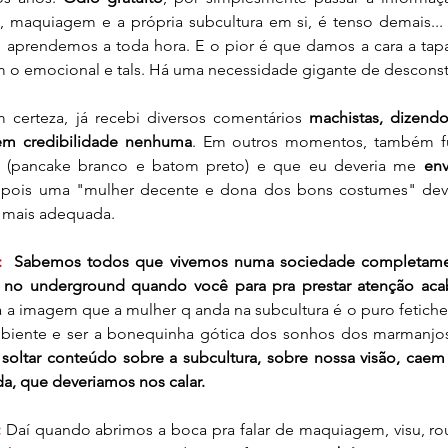
a, maquiagem e a própria subcultura em si, é tenso demais...
aprendemos a toda hora. E o pior é que damos a cara a tapa
m o emocional e tals. Há uma necessidade gigante de desconst
 certeza, já recebi diversos comentários 
machistas, dizendo
em credibilidade nenhuma
. Em outros momentos, também fui 
(pancake branco e batom preto) e que eu deveria me 
en
pois uma "mulher decente e dona dos bons costumes" dever
 mais adequada.
: 
 Sabemos todos que vivemos numa sociedade completame
 
no underground quando você para pra prestar atenção ac
 imagem que a mulher q anda na subcultura é o puro fetiche e 
biente e ser a bonequinha gótica dos sonhos dos marmanjos
soltar conteúdo sobre a subcultura, sobre nossa visão, cae
, que deveriamos nos calar.
 
Daí quando abrimos a boca pra falar de maquiagem, visu, roup