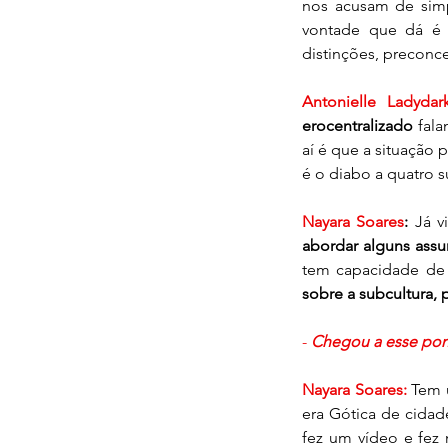
nos acusam de simp
vontade que dá é 
distinções, preconc
Antonielle Ladydar
erocentralizado
 fal
aí é que a situação 
é o diabo a quatro su
Nayara Soares
:
 Já v
abordar alguns ass
tem capacidade de f
sobre a subcultura,
- 
Chegou a esse pon
Nayara Soares:
 Tem 
era Gótica de cidad
fez um vídeo e fez 