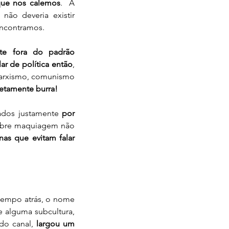
ue nos calemos
.  A 
o deveria existir 
encontramos.
te fora do padrão 
lar de política então
, 
 marxismo, comunismo 
etamente burra!
ados justamente
 por 
obre maquiagem não 
as que evitam falar 
empo atrás, o nome 
 alguma subcultura, 
do canal,
 largou um 