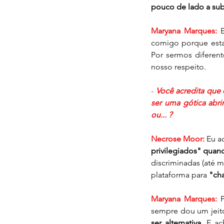
pouco de lado a subc
Maryana Marques:
 
comigo porque estav
Por sermos diferent
nosso respeito.
- 
Você acredita que e
ser uma gótica abri
ou... ?
Necrose Moor:
Eu a
privilegiados" qua
discriminadas (até 
plataforma para 
"ch
Maryana Marques:
sempre dou um jeito
ser alternativa.
 E ac