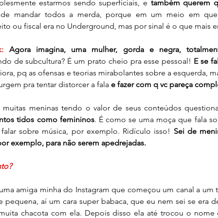
lesmente estarmos sendo superficiais, e
 também querem q
de mandar todos a merda, porque em um meio em que nã
eito ou fiscal era no Underground, mas por sinal é o que mais 
k: 
Agora imagina, uma mulher, gorda e negra, totalmen
ando de subcultura? É um prato cheio pra esse pessoal! 
E se fa
piora, pq as ofensas e teorias mirabolantes sobre a esquerda,
rgem pra tentar distorcer a fala 
e fazer com q vc pareça compl
i muitas meninas tendo o valor de seus conteúdos question
untos tidos como femininos
. É como se uma moça que fala s
alar sobre música, por exemplo. Ridículo isso! 
Sei de menin
 por exemplo, para não serem apedrejadas.
to?
uma amiga minha do Instagram que começou um canal a um t
e pequena, aí um cara super babaca, que eu nem sei se era de
muita chacota com ela. Depois disso ela até trocou o nome 