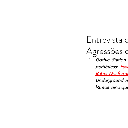
Entrevista 
Agressões 
Gothic Station 
periféricas:  
Fas
Rubia Nosferot
Underground na
Vamos ver o que