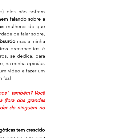
) eles não sofrem 
m falando sobre a 
is mulheres do que 
ade de falar sobre, 
absurdo
 mas a minha 
ros preconceitos é 
os, se dedica, para 
e, na minha opinião. 
m video e fazer um 
 faz!
hos" também? Você 
a (fora dos grandes 
nder de ninguém no 
realmente o preconceito dentro do meio de Youtubers góticas tem crescido 
o que se tem, seja 