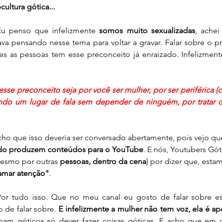
ultura gótica...
Eu penso que infelizmente 
somos muito sexualizadas
, achei
a pensando nesse tema para voltar a gravar. Falar sobre o pre
es as pessoas tem esse preconceito já enraizado. Infelizmen
sse preconceito seja por você ser mulher, por ser periférica (
ndo um lugar de fala sem depender de ninguém, por tratar de
cho que isso deveria ser conversado abertamente, pois vejo qu
ndo produzem conteúdos para o YouTube
. E nós, Youtubers Gó
mesmo por outras 
pessoas, dentro da cena
) por dizer que, estam
amar atenção"
.
Por tudo isso. Que no meu canal eu gosto de falar sobre ess
 de falar sobre. 
E infelizmente a mulher não tem voz, ela é ape
ham góticos só dever fazer coisas góticas. E acho que em 