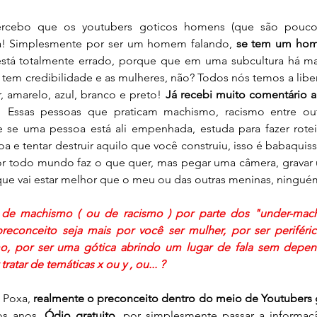
ercebo que os youtubers goticos homens (que são poucos
a! Simplesmente por ser um homem falando, 
se tem um home
está totalmente errado, porque que em uma subcultura há ma
em credibilidade e as mulheres, não? Todos nós temos a liberd
 amarelo, azul, branco e preto! 
Já recebi muito comentário 
r! Essas pessoas que praticam machismo, racismo entre out
se uma pessoa está ali empenhada, estuda para fazer roteir
a e tentar destruir aquilo que você construiu, isso é babaquiss
r todo mundo faz o que quer, mas pegar uma câmera, gravar u
que vai estar melhor que o meu ou das outras meninas, ninguém
 de machismo ( ou de racismo ) por parte dos "under-mac
reconceito seja mais por você ser mulher, por ser periféric
smo, por ser uma gótica abrindo um lugar de fala sem depe
atar de temáticas x ou y , ou... ?
:
Poxa, 
os anos. 
Ódio gratuito
, por simplesmente passar a informaçã