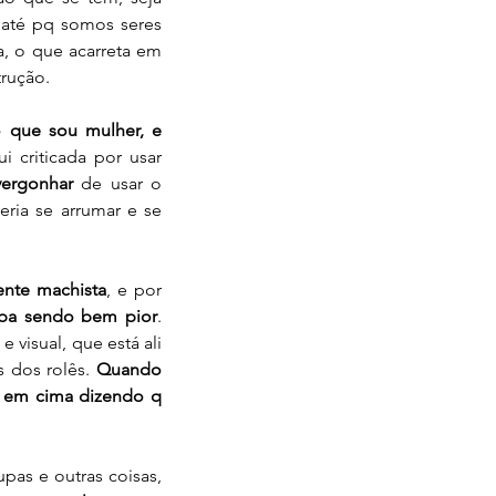
 até pq somos seres 
, o que acarreta em 
rução.
 que sou mulher, e 
criticada por usar 
vergonhar
 de usar o 
ia se arrumar e se 
nte machista
, e por 
aba sendo bem pior
. 
visual, que está ali 
 dos rolês. 
Quando 
m em cima dizendo q 
as e outras coisas, 