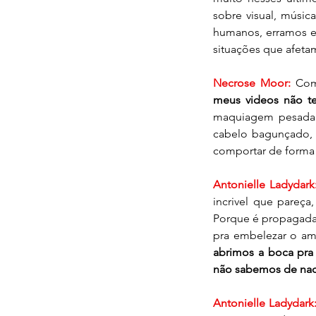
sobre visual, músic
humanos, erramos e 
situações que afeta
Necrose Moor:
 Com
meus videos não t
maquiagem pesada 
cabelo bagunçado, 
comportar de forma
Antonielle Ladydark
incrivel que pareça,
Porque é propagada a
pra embelezar o am
abrimos a boca pra 
não sabemos de nada
Antonielle Ladydark: