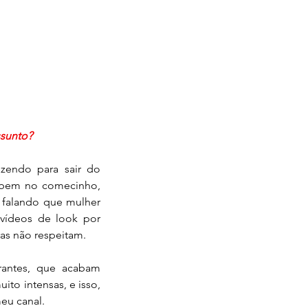
ssunto?
zendo para sair do 
i bem no comecinho, 
 falando que mulher 
vídeos de look por 
ras não respeitam.
  Sim, infelizmente a internet está possuída por pessoas ignorantes, que acabam 
uito intensas, e isso, 
eu canal.