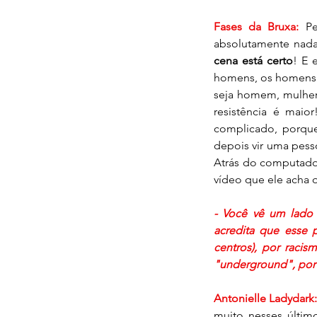
Fases da Bruxa: 
P
absolutamente nad
cena está certo
! E 
homens, os homens t
seja homem, mulher,
resistência é maio
complicado, porque 
depois vir uma pesso
Atrás do computado
vídeo que ele acha 
- Você vê um lado
acredita que esse p
centros), por raci
"underground", por tr
Antonielle Ladydark
muito nesses últim