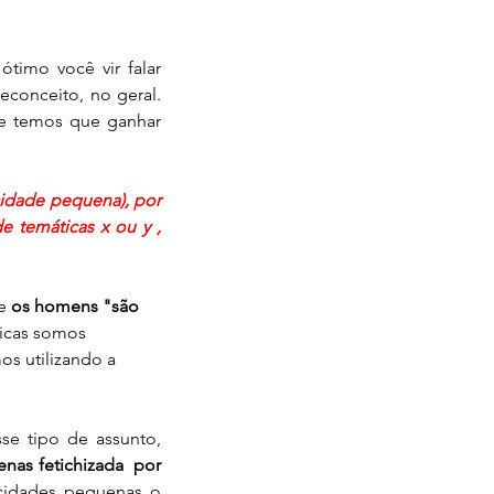
 ótimo você vir falar 
conceito, no geral. 
te temos que ganhar 
cidade pequena), por 
 temáticas x ou y , 
e 
os homens "são 
ticas somos 
os utilizando a 
e tipo de assunto, 
nas fetichizada  por 
cidades pequenas o 