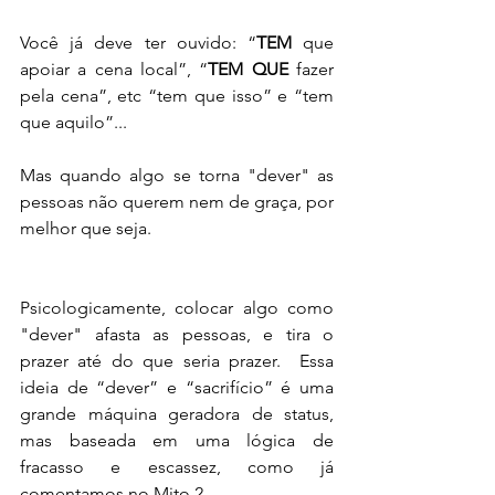
Você já deve ter ouvido: “
TEM
 que 
apoiar a cena local”, “
TEM QUE
 fazer 
pela cena”, etc “tem que isso” e “tem 
que aquilo”...
Mas quando algo se torna "dever" as 
pessoas não querem nem de graça, por 
melhor que seja.
Psicologicamente, colocar algo como 
"dever" afasta as pessoas, e tira o 
prazer até do que seria prazer.  Essa 
ideia de “dever” e “sacrifício” é uma 
grande máquina geradora de status, 
mas baseada em uma lógica de 
fracasso e escassez, como já 
comentamos no Mito 2.